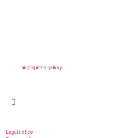
Address
Ani Spitzer
Gräsiger Weg 7 u
65719 Hofheim
Contact
E-Mail:
ani@spitzer.gallery
Instagram
Links
Legal notice