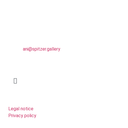
Ani Spitzer
Gräsiger Weg 7 u
65719 Hofheim
Contact
E-Mail:
ani@spitzer.gallery
Instagram
Links
Legal notice
Privacy policy