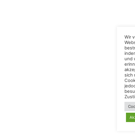
Wir 
Webs
best
inde
und 
erinn
akzep
sich
Cook
jedo
besu
Zust
Coo
Ak