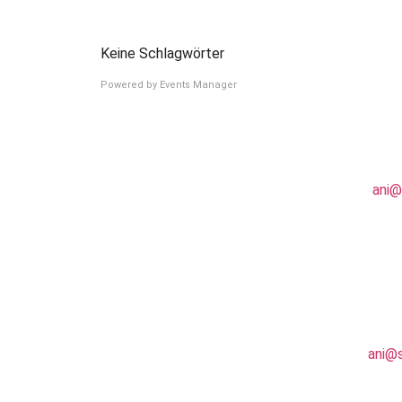
Keine Schlagwörter
Powered by
Events Manager
Adresse
Kontakt
Ani Spitzer
E-Mail:
ani@
Gräsiger Weg 7 u
65719 Hofheim
Adresse
Kontakt
Ani Spitzer
E-Mail:
ani@s
Gräsiger Weg 7 u
65719 Hofheim