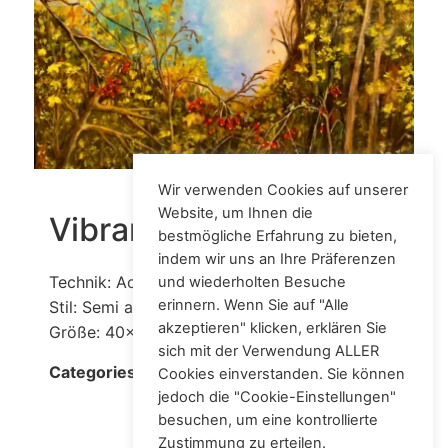
Wir verwenden Cookies auf unserer
Website, um Ihnen die
Vibrant Autumn
bestmögliche Erfahrung zu bieten,
indem wir uns an Ihre Präferenzen
Technik: Acryl auf Leinwand
und wiederholten Besuche
erinnern. Wenn Sie auf "Alle
Stil: Semi abstract landscape
akzeptieren" klicken, erklären Sie
Größe: 40x50 cm
sich mit der Verwendung ALLER
Acrylic
Categories:
Cookies einverstanden. Sie können
jedoch die "Cookie-Einstellungen"
besuchen, um eine kontrollierte
Zustimmung zu erteilen.