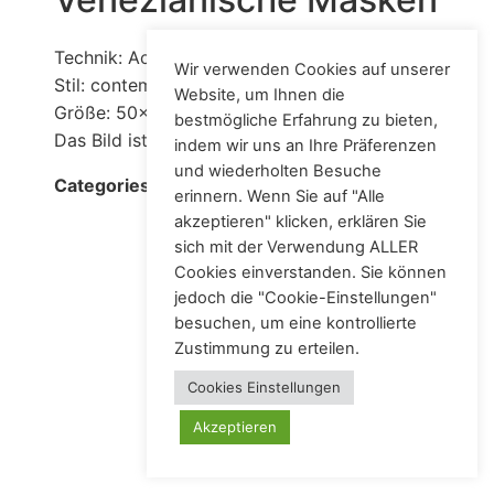
Technik: Acryl auf Leinwand
Wir verwenden Cookies auf unserer
Stil: contemporary
Website, um Ihnen die
Größe: 50x70 cm
bestmögliche Erfahrung zu bieten,
Das Bild ist bereits verkauft.
indem wir uns an Ihre Präferenzen
und wiederholten Besuche
Acrylic
Categories:
erinnern. Wenn Sie auf "Alle
akzeptieren" klicken, erklären Sie
sich mit der Verwendung ALLER
Cookies einverstanden. Sie können
jedoch die "Cookie-Einstellungen"
besuchen, um eine kontrollierte
Künstlerin – Malerin
Zustimmung zu erteilen.
Alle Rechte vorbehalten
Cookies Einstellungen
Akzeptieren