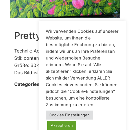
Wir verwenden Cookies auf unserer
Pretty pink roses
Website, um Ihnen die
bestmögliche Erfahrung zu bieten,
Technik: Acryl auf Leinwand
indem wir uns an Ihre Präferenzen
Stil: contemporary
und wiederholten Besuche
erinnern. Wenn Sie auf "Alle
Größe: 60x60 cm
akzeptieren" klicken, erklären Sie
Das Bild ist bereits verkauft.
sich mit der Verwendung ALLER
Acrylic
Categories:
Cookies einverstanden. Sie können
jedoch die "Cookie-Einstellungen"
besuchen, um eine kontrollierte
Zustimmung zu erteilen.
Cookies Einstellungen
Akzeptieren
Künstlerin – Malerin