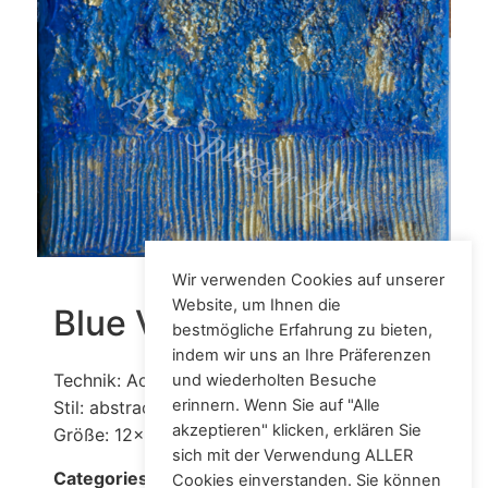
Wir verwenden Cookies auf unserer
Website, um Ihnen die
Blue Vibes
bestmögliche Erfahrung zu bieten,
indem wir uns an Ihre Präferenzen
Technik: Acryl auf Leinwand/mixed media
und wiederholten Besuche
erinnern. Wenn Sie auf "Alle
Stil: abstract
akzeptieren" klicken, erklären Sie
Größe: 12x18 cm
sich mit der Verwendung ALLER
Acrylic
Categories:
Cookies einverstanden. Sie können